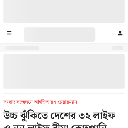
সংবাদ সম্মেলনে আইডিআরএ চেয়ারম্যান
উচ্চ ঝুঁকিতে দেশের ৩২ লাইফ