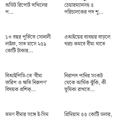
অডিট রিপোর্ট দাখিলের
চেয়ারম্যানসহ ৫
প...
পরিচালকের পদ শূ...
১৩ বছর পূর্তিতে সোনালী
এআইয়ের ব্যবহার বাড়লে
লাইফ, সাত মাসে ২৫৯
খরচ কমবে বীমা খাতে
কোটি টাকার...
বিআইপিডি-তে ‘বীমা
নিরাপদ পানির সংকট
জরিপ ও ক্ষতি নিরূপণ’
থেকে আর্থিক ঝুঁকি, কী
বিষয়ক প্রশিক্...
ভূমিকা রাখতে...
ভ্রমণ বীমার সঙ্গে ই-সিম
প্রিমিয়াম ৫৫ কোটি ডলার,