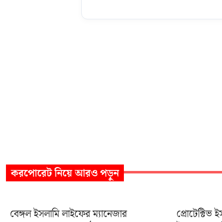
করপোরেট
নিয়ে আরও পড়ুন
বেঙ্গল ইসলামি লাইফের ম্যানেজার
প্রোটেক্টিভ