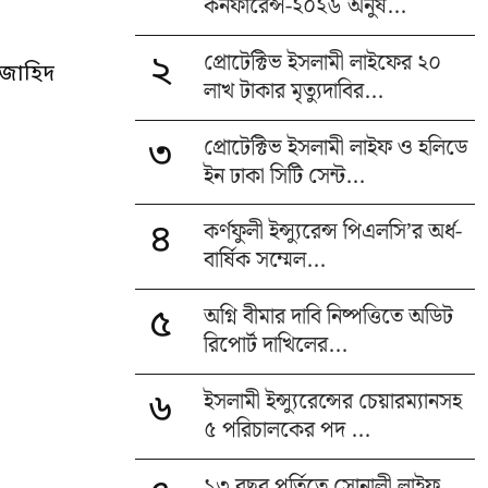
কনফারেন্স-২০২৬ অনুষ...
প্রোটেক্টিভ ইসলামী লাইফের ২০
২
 জাহিদ
লাখ টাকার মৃত্যুদাবির...
প্রোটেক্টিভ ইসলামী লাইফ ও হলিডে
৩
ইন ঢাকা সিটি সেন্ট...
কর্ণফুলী ইন্স্যুরেন্স পিএলসি’র অর্ধ-
৪
বার্ষিক সম্মেল...
অগ্নি বীমার দাবি নিষ্পত্তিতে অডিট
৫
রিপোর্ট দাখিলের...
ইসলামী ইন্স্যুরেন্সের চেয়ারম্যানসহ
৬
৫ পরিচালকের পদ ...
১৩ বছর পূর্তিতে সোনালী লাইফ,