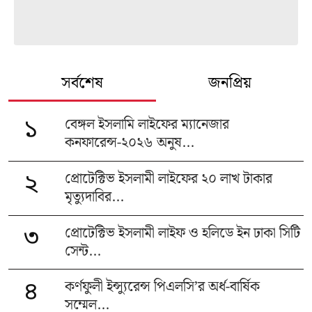
সর্বশেষ
জনপ্রিয়
বেঙ্গল ইসলামি লাইফের ম্যানেজার
১
কনফারেন্স-২০২৬ অনুষ...
প্রোটেক্টিভ ইসলামী লাইফের ২০ লাখ টাকার
২
মৃত্যুদাবির...
প্রোটেক্টিভ ইসলামী লাইফ ও হলিডে ইন ঢাকা সিটি
৩
সেন্ট...
কর্ণফুলী ইন্স্যুরেন্স পিএলসি’র অর্ধ-বার্ষিক
৪
সম্মেল...