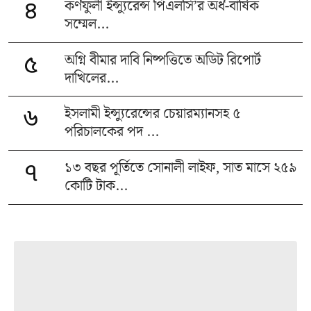
কর্ণফুলী ইন্স্যুরেন্স পিএলসি’র অর্ধ-বার্ষিক
৪
সম্মেল...
অগ্নি বীমার দাবি নিষ্পত্তিতে অডিট রিপোর্ট
৫
দাখিলের...
ইসলামী ইন্স্যুরেন্সের চেয়ারম্যানসহ ৫
৬
পরিচালকের পদ ...
১৩ বছর পূর্তিতে সোনালী লাইফ, সাত মাসে ২৫৯
৭
কোটি টাক...