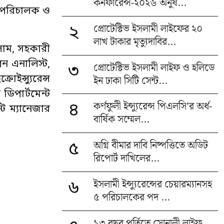
কনফারেন্স-২০২৬ অনুষ...
না পরিচালক ও
প্রোটেক্টিভ ইসলামী লাইফের ২০
২
লাখ টাকার মৃত্যুদাবির...
লাম, সহকারী
শন এনালিস্ট,
প্রোটেক্টিভ ইসলামী লাইফ ও হলিডে
৩
ইন ঢাকা সিটি সেন্ট...
ইন্স্যুরেন্স
 ডিপার্টমেন্ট
কর্ণফুলী ইন্স্যুরেন্স পিএলসি’র অর্ধ-
৪
ট ম্যানেজার
বার্ষিক সম্মেল...
অগ্নি বীমার দাবি নিষ্পত্তিতে অডিট
৫
রিপোর্ট দাখিলের...
ইসলামী ইন্স্যুরেন্সের চেয়ারম্যানসহ
৬
৫ পরিচালকের পদ ...
১৩ বছর পূর্তিতে সোনালী লাইফ,