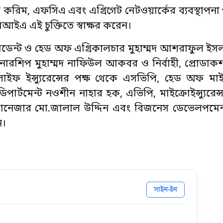
িবুল করিম, এফসিএ এবং এগ্রিগেট নেটওয়ার্কের ব্যবস্থাপ
িআইএ এই চুক্তিতে স্বাক্ষর করেন।
েসিডেন্ট ও হেড অফ এগ্রিকালচার মুহাম্মদ আশরাফুল ইস
্টনারশিপ মুহাম্মদ নাফিউল আকবর ও নির্বাহী, প্রোডাক
ইফ ইন্স্যুরেন্সের পক্ষ থেকে এসভিপি, হেড অফ মাইক্রো
ডিপার্টমেন্ট নওশীন নাহার হক, এভিপি, মাইক্রোইন্স্যুরেন্স
যানেজার মো.জালাল উদ্দিন এবং বিজনেস ডেভেলপমেন্
ন।
সাইন-ইন