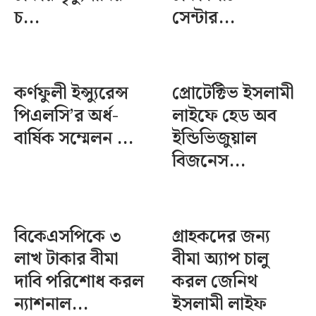
চ...
সেন্টার...
কর্ণফুলী ইন্স্যুরেন্স
প্রোটেক্টিভ ইসলামী
পিএলসি’র অর্ধ-
লাইফে হেড অব
বার্ষিক সম্মেলন ...
ইন্ডিভিজুয়াল
বিজনেস...
বিকেএসপিকে ৩
গ্রাহকদের জন্য
লাখ টাকার বীমা
বীমা অ্যাপ চালু
দাবি পরিশোধ করল
করল জেনিথ
ন্যাশনাল...
ইসলামী লাইফ