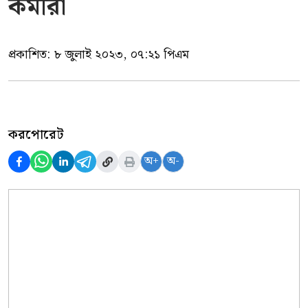
কর্মীরা
প্রকাশিত:
৮ জুলাই ২০২৩, ০৭:২১ পিএম
করপোরেট
অ+
অ-