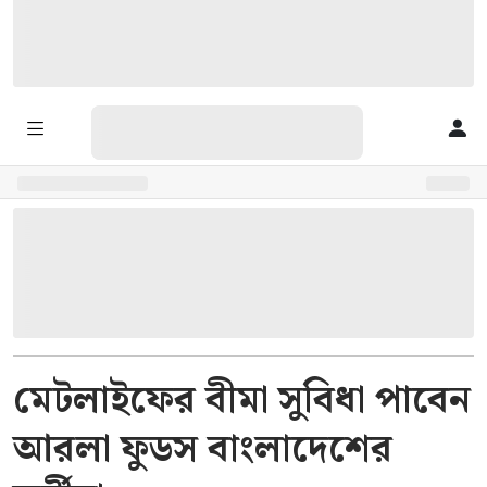
মেটলাইফের বীমা সুবিধা পাবেন
আরলা ফুডস বাংলাদেশের