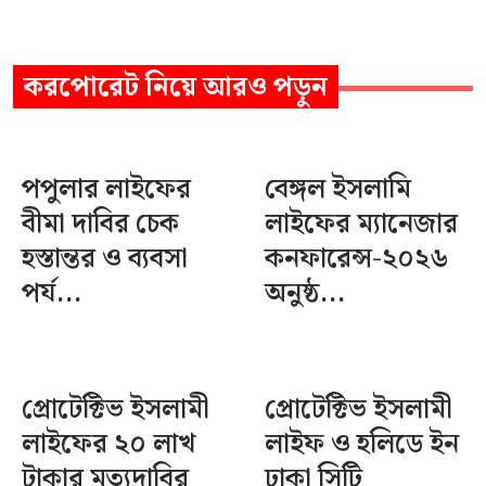
করপোরেট
নিয়ে আরও পড়ুন
পপুলার লাইফের
বেঙ্গল ইসলামি
বীমা দাবির চেক
লাইফের ম্যানেজার
হস্তান্তর ও ব্যবসা
কনফারেন্স-২০২৬
পর্য...
অনুষ্ঠ...
প্রোটেক্টিভ ইসলামী
প্রোটেক্টিভ ইসলামী
লাইফের ২০ লাখ
লাইফ ও হলিডে ইন
টাকার মৃত্যুদাবির
ঢাকা সিটি