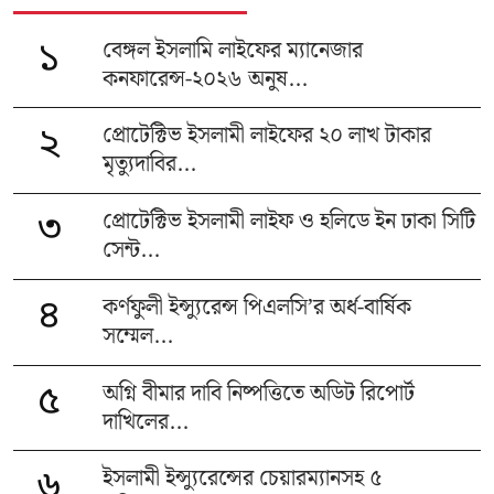
বেঙ্গল ইসলামি লাইফের ম্যানেজার
১
কনফারেন্স-২০২৬ অনুষ...
প্রোটেক্টিভ ইসলামী লাইফের ২০ লাখ টাকার
২
মৃত্যুদাবির...
প্রোটেক্টিভ ইসলামী লাইফ ও হলিডে ইন ঢাকা সিটি
৩
সেন্ট...
কর্ণফুলী ইন্স্যুরেন্স পিএলসি’র অর্ধ-বার্ষিক
৪
সম্মেল...
অগ্নি বীমার দাবি নিষ্পত্তিতে অডিট রিপোর্ট
৫
দাখিলের...
ইসলামী ইন্স্যুরেন্সের চেয়ারম্যানসহ ৫
৬