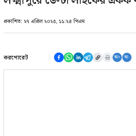
লক্ষ্মীপুরে ডেল্টা লাইফের একক 
প্রকাশিত:
২৭ এপ্রিল ২০২৫, ১১:২৪ পিএম
করপোরেট
অ+
অ-