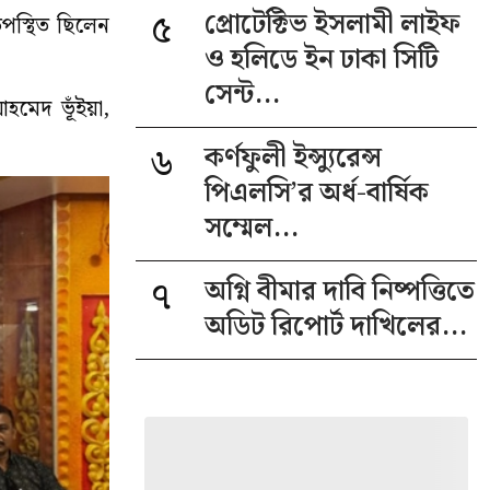
৫
প্রোটেক্টিভ ইসলামী লাইফ
উপস্থিত ছিলেন
ও হলিডে ইন ঢাকা সিটি
সেন্ট...
হমেদ ভূঁইয়া,
৬
কর্ণফুলী ইন্স্যুরেন্স
পিএলসি’র অর্ধ-বার্ষিক
সম্মেল...
৭
অগ্নি বীমার দাবি নিষ্পত্তিতে
অডিট রিপোর্ট দাখিলের...