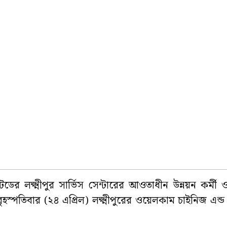
েডের লক্ষ্মীপুর সার্ভিস সেন্টারের আওতাধীন উন্নয়ন কর্মী ও
স্পতিবার (২৪ এপ্রিল) লক্ষ্মীপুরের ওয়েলকাম চাইনিজ এন্ড পা