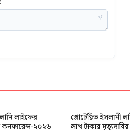
:
সলামি লাইফের
প্রোটেক্টিভ ইসলামী 
র কনফারেন্স-২০২৬
লাখ টাকার মৃত্যুদাবির 