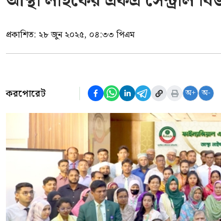
আস্থা লাইফের এফএ সেন্ট্রাল ব
প্রকাশিত:
২৮ জুন ২০২৫, ০৪:৩৩ পিএম
করপোরেট
অ+
অ-