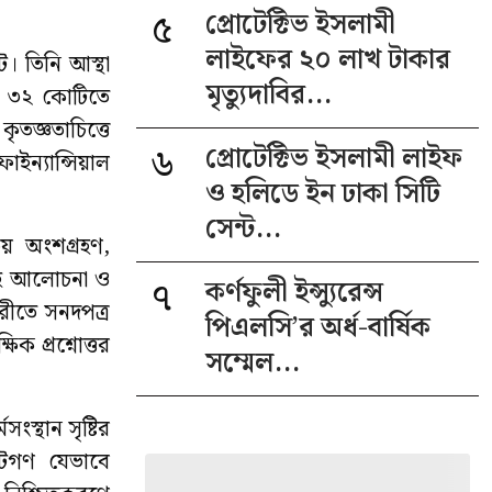
৫
প্রোটেক্টিভ ইসলামী
লাইফের ২০ লাখ টাকার
ট। তিনি আস্থা
মৃত্যুদাবির...
রায় ৩২ কোটিতে
ৃতজ্ঞতাচিত্তে
৬
প্রোটেক্টিভ ইসলামী লাইফ
ইন্যান্সিয়াল
ও হলিডে ইন ঢাকা সিটি
সেন্ট...
িয় অংশগ্রহণ,
সমূহ আলোচনা ও
৭
কর্ণফুলী ইন্স্যুরেন্স
গরীতে সনদপত্র
পিএলসি’র অর্ধ-বার্ষিক
িক প্রশ্নোত্তর
সম্মেল...
সংস্থান সৃষ্টির
েটগণ যেভাবে