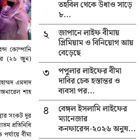
তহবিল থেকে উধাও সাড়ে
৮...
২
জাপানে লাইফ বীমায়
প্রিমিয়াম ও বিনিয়োগ আয়
েন্স কোম্পানি
বেড়েছে
ার (২৬ জুন)
৩
পপুলার লাইফের বীমা
দাবির চেক হস্তান্তর ও
হাম্মদ এমদাদ
ব্যবসা পর...
র জেনারেল শাহ
৪
বেঙ্গল ইসলামি লাইফের
থার সংকট দূর
ম্যানেজার
যতম প্রতিনিধি
কনফারেন্স-২০২৬ অনুষ...
 পর্যায়ে বীমা