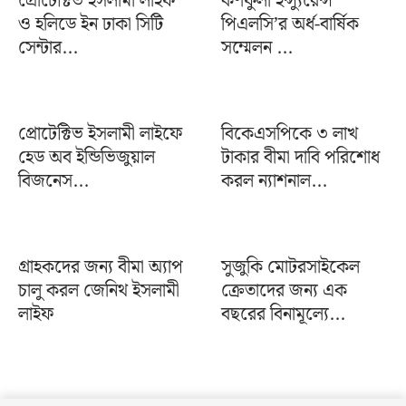
প্রোটেক্টিভ ইসলামী লাইফ
কর্ণফুলী ইন্স্যুরেন্স
ও হলিডে ইন ঢাকা সিটি
পিএলসি’র অর্ধ-বার্ষিক
সেন্টার...
সম্মেলন ...
প্রোটেক্টিভ ইসলামী লাইফে
বিকেএসপিকে ৩ লাখ
হেড অব ইন্ডিভিজুয়াল
টাকার বীমা দাবি পরিশোধ
বিজনেস...
করল ন্যাশনাল...
গ্রাহকদের জন্য বীমা অ্যাপ
সুজুকি মোটরসাইকেল
চালু করল জেনিথ ইসলামী
ক্রেতাদের জন্য এক
লাইফ
বছরের বিনামূল্যে...