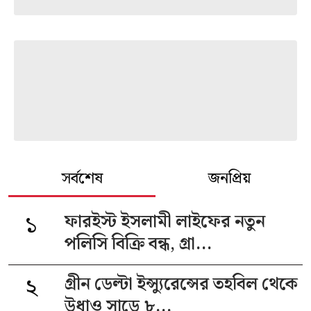
সর্বশেষ
জনপ্রিয়
১
ফারইস্ট ইসলামী লাইফের নতুন
পলিসি বিক্রি বন্ধ, গ্রা...
২
গ্রীন ডেল্টা ইন্স্যুরেন্সের তহবিল থেকে
উধাও সাড়ে ৮...