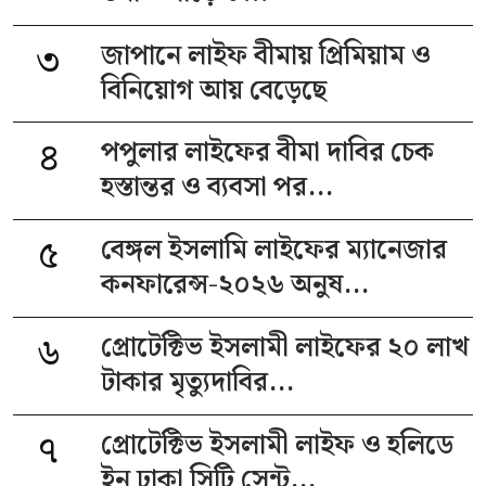
৩
জাপানে লাইফ বীমায় প্রিমিয়াম ও
বিনিয়োগ আয় বেড়েছে
৪
পপুলার লাইফের বীমা দাবির চেক
হস্তান্তর ও ব্যবসা পর...
৫
বেঙ্গল ইসলামি লাইফের ম্যানেজার
কনফারেন্স-২০২৬ অনুষ...
৬
প্রোটেক্টিভ ইসলামী লাইফের ২০ লাখ
টাকার মৃত্যুদাবির...
৭
প্রোটেক্টিভ ইসলামী লাইফ ও হলিডে
ইন ঢাকা সিটি সেন্ট...