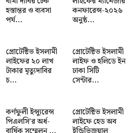
বীমা দাবির চেক
লাইফের ম্যানেজার
হস্তান্তর ও ব্যবসা
কনফারেন্স-২০২৬
পর্য...
অনুষ্ঠ...
প্রোটেক্টিভ ইসলামী
প্রোটেক্টিভ ইসলামী
লাইফের ২০ লাখ
লাইফ ও হলিডে ইন
টাকার মৃত্যুদাবির
ঢাকা সিটি
চ...
সেন্টার...
কর্ণফুলী ইন্স্যুরেন্স
প্রোটেক্টিভ ইসলামী
পিএলসি’র অর্ধ-
লাইফে হেড অব
বার্ষিক সম্মেলন ...
ইন্ডিভিজুয়াল