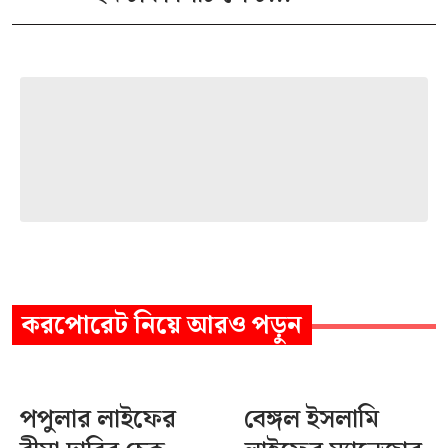
করপোরেট
নিয়ে আরও পড়ুন
পপুলার লাইফের
বেঙ্গল ইসলামি