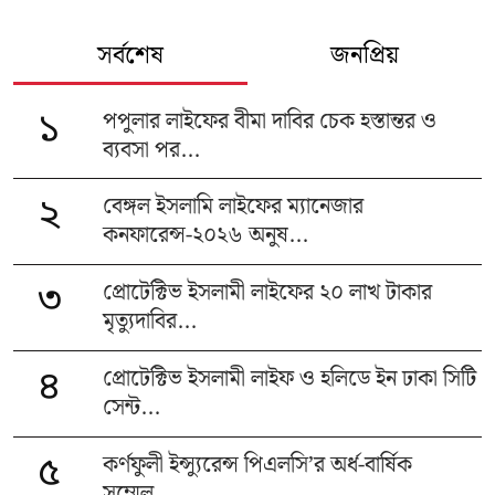
সর্বশেষ
জনপ্রিয়
পপুলার লাইফের বীমা দাবির চেক হস্তান্তর ও
১
ব্যবসা পর...
বেঙ্গল ইসলামি লাইফের ম্যানেজার
২
কনফারেন্স-২০২৬ অনুষ...
প্রোটেক্টিভ ইসলামী লাইফের ২০ লাখ টাকার
৩
মৃত্যুদাবির...
প্রোটেক্টিভ ইসলামী লাইফ ও হলিডে ইন ঢাকা সিটি
৪
সেন্ট...
কর্ণফুলী ইন্স্যুরেন্স পিএলসি’র অর্ধ-বার্ষিক
৫
সম্মেল...