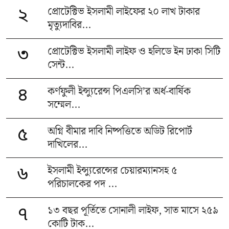
প্রোটেক্টিভ ইসলামী লাইফের ২০ লাখ টাকার
২
মৃত্যুদাবির...
প্রোটেক্টিভ ইসলামী লাইফ ও হলিডে ইন ঢাকা সিটি
৩
সেন্ট...
কর্ণফুলী ইন্স্যুরেন্স পিএলসি’র অর্ধ-বার্ষিক
৪
সম্মেল...
অগ্নি বীমার দাবি নিষ্পত্তিতে অডিট রিপোর্ট
৫
দাখিলের...
ইসলামী ইন্স্যুরেন্সের চেয়ারম্যানসহ ৫
৬
পরিচালকের পদ ...
১৩ বছর পূর্তিতে সোনালী লাইফ, সাত মাসে ২৫৯
৭
কোটি টাক...