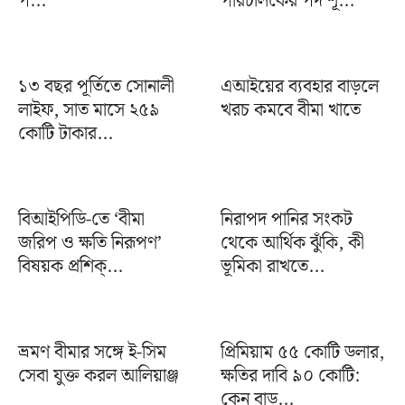
প...
পরিচালকের পদ শূ...
১৩ বছর পূর্তিতে সোনালী
এআইয়ের ব্যবহার বাড়লে
লাইফ, সাত মাসে ২৫৯
খরচ কমবে বীমা খাতে
কোটি টাকার...
বিআইপিডি-তে ‘বীমা
নিরাপদ পানির সংকট
জরিপ ও ক্ষতি নিরূপণ’
থেকে আর্থিক ঝুঁকি, কী
বিষয়ক প্রশিক্...
ভূমিকা রাখতে...
ভ্রমণ বীমার সঙ্গে ই-সিম
প্রিমিয়াম ৫৫ কোটি ডলার,
সেবা যুক্ত করল আলিয়াঞ্জ
ক্ষতির দাবি ৯০ কোটি:
কেন বাড়...