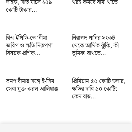
লাইফ, সাত মাসে ২৫৯
খরচ কমবে বীমা খাতে
কোটি টাকার...
বিআইপিডি-তে ‘বীমা
নিরাপদ পানির সংকট
জরিপ ও ক্ষতি নিরূপণ’
থেকে আর্থিক ঝুঁকি, কী
বিষয়ক প্রশিক্...
ভূমিকা রাখতে...
ভ্রমণ বীমার সঙ্গে ই-সিম
প্রিমিয়াম ৫৫ কোটি ডলার,
সেবা যুক্ত করল আলিয়াঞ্জ
ক্ষতির দাবি ৯০ কোটি:
কেন বাড়...