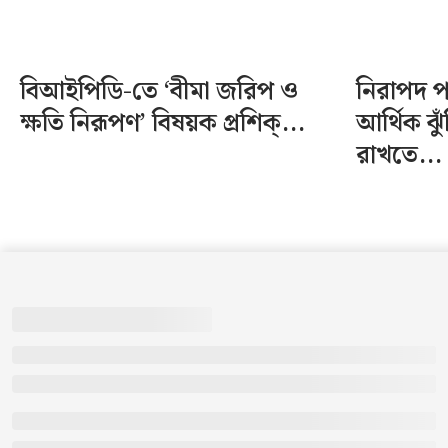
বিআইপিডি-তে ‘বীমা জরিপ ও
নিরাপদ 
ক্ষতি নিরূপণ’ বিষয়ক প্রশিক্...
আর্থিক ঝু
রাখতে...