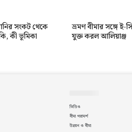
পানির সংকট থেকে
ভ্রমণ বীমার সঙ্গে ই-স
ঁকি, কী ভূমিকা
যুক্ত করল আলিয়াঞ্জ
ভিডিও
বীমা পরামর্শ
উন্নয়ন ও বীমা