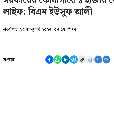
সরকারের কোষাগারে ১ হাজার 
লাইফ: বিএম ইউসুফ আলী
প্রকাশিত:
২৫ জানুয়ারি ২০২৫, ০৫:১৭ পিএম
সংবাদ
অ+
অ-