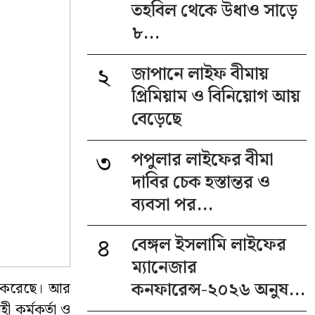
তহবিল থেকে উধাও সাড়ে
৮...
২
জাপানে লাইফ বীমায়
প্রিমিয়াম ও বিনিয়োগ আয়
বেড়েছে
৩
পপুলার লাইফের বীমা
দাবির চেক হস্তান্তর ও
ব্যবসা পর...
৪
বেঙ্গল ইসলামি লাইফের
ম্যানেজার
কনফারেন্স-২০২৬ অনুষ...
োধ করেছে। আর
 কর্মকর্তা ও