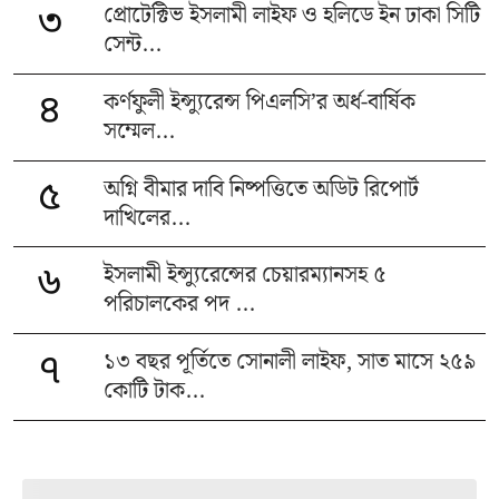
প্রোটেক্টিভ ইসলামী লাইফ ও হলিডে ইন ঢাকা সিটি
৩
সেন্ট...
কর্ণফুলী ইন্স্যুরেন্স পিএলসি’র অর্ধ-বার্ষিক
৪
সম্মেল...
অগ্নি বীমার দাবি নিষ্পত্তিতে অডিট রিপোর্ট
৫
দাখিলের...
ইসলামী ইন্স্যুরেন্সের চেয়ারম্যানসহ ৫
৬
পরিচালকের পদ ...
১৩ বছর পূর্তিতে সোনালী লাইফ, সাত মাসে ২৫৯
৭
কোটি টাক...