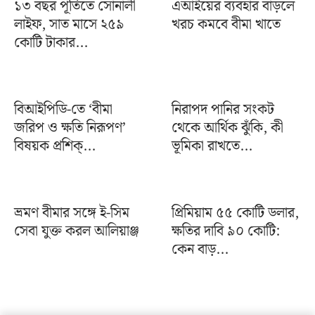
১৩ বছর পূর্তিতে সোনালী
এআইয়ের ব্যবহার বাড়লে
লাইফ, সাত মাসে ২৫৯
খরচ কমবে বীমা খাতে
কোটি টাকার...
বিআইপিডি-তে ‘বীমা
নিরাপদ পানির সংকট
জরিপ ও ক্ষতি নিরূপণ’
থেকে আর্থিক ঝুঁকি, কী
বিষয়ক প্রশিক্...
ভূমিকা রাখতে...
ভ্রমণ বীমার সঙ্গে ই-সিম
প্রিমিয়াম ৫৫ কোটি ডলার,
সেবা যুক্ত করল আলিয়াঞ্জ
ক্ষতির দাবি ৯০ কোটি:
কেন বাড়...