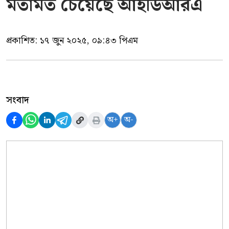
মতামত চেয়েছে আইডিআরএ
প্রকাশিত:
১৭ জুন ২০২৫, ০৯:৪৩ পিএম
সংবাদ
অ+
অ-