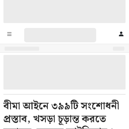
বীমা আইনে ৩৯৯টি সংশোধনী
প্রস্তাব, খসড়া চূড়ান্ত করতে