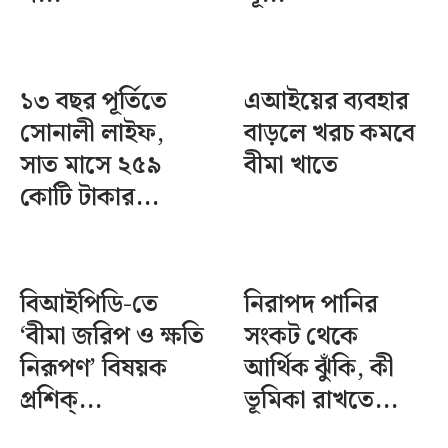
১৩ বছর পূর্তিতে
এআইয়ের ব্যবহার
সোনালী লাইফ,
বাড়লে খরচ কমবে
সাত মাসে ২৫৯
বীমা খাতে
কোটি টাকার...
বিআইপিডি-তে
নিরাপদ পানির
‘বীমা জরিপ ও ক্ষতি
সংকট থেকে
নিরূপণ’ বিষয়ক
আর্থিক ঝুঁকি, কী
প্রশিক্...
ভূমিকা রাখতে...