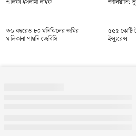
আলফা ইসলামী লাইফ
জালিয়াতি: ভু
৩৬ বছরেও ৮০ মতিঝিলের জমির
৫৫৫ কোটি টাক
মালিকানা পায়নি জেবিসি
ইন্স্যুরেন্স