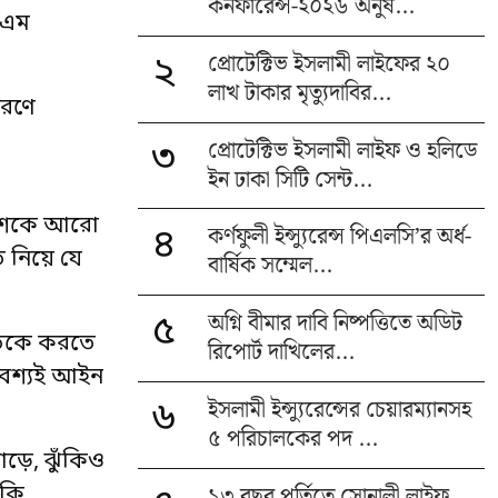
কনফারেন্স-২০২৬ অনুষ...
 এম
প্রোটেক্টিভ ইসলামী লাইফের ২০
২
লাখ টাকার মৃত্যুদাবির...
ারণে
প্রোটেক্টিভ ইসলামী লাইফ ও হলিডে
৩
ইন ঢাকা সিটি সেন্ট...
 দেশকে আরো
কর্ণফুলী ইন্স্যুরেন্স পিএলসি’র অর্ধ-
৪
ত নিয়ে যে
বার্ষিক সম্মেল...
অগ্নি বীমার দাবি নিষ্পত্তিতে অডিট
৫
াতকে করতে
রিপোর্ট দাখিলের...
অবশ্যই আইন
ইসলামী ইন্স্যুরেন্সের চেয়ারম্যানসহ
৬
৫ পরিচালকের পদ ...
বাড়ে, ঝুঁকিও
১৩ বছর পূর্তিতে সোনালী লাইফ,
ঁকি,