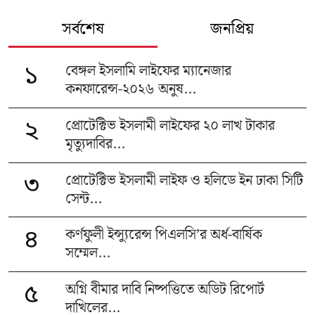
সর্বশেষ
জনপ্রিয়
বেঙ্গল ইসলামি লাইফের ম্যানেজার
১
কনফারেন্স-২০২৬ অনুষ...
প্রোটেক্টিভ ইসলামী লাইফের ২০ লাখ টাকার
২
মৃত্যুদাবির...
প্রোটেক্টিভ ইসলামী লাইফ ও হলিডে ইন ঢাকা সিটি
৩
সেন্ট...
কর্ণফুলী ইন্স্যুরেন্স পিএলসি’র অর্ধ-বার্ষিক
৪
সম্মেল...
অগ্নি বীমার দাবি নিষ্পত্তিতে অডিট রিপোর্ট
৫
দাখিলের...