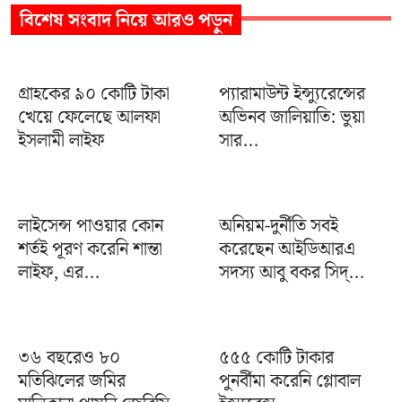
বিশেষ সংবাদ
নিয়ে আরও পড়ুন
গ্রাহকের ৯০ কোটি টাকা
প্যারামাউন্ট ইন্স্যুরেন্সের
খেয়ে ফেলেছে আলফা
অভিনব জালিয়াতি: ভুয়া
ইসলামী লাইফ
সার...
লাইসেন্স পাওয়ার কোন
অনিয়ম-দুর্নীতি সবই
শর্তই পূরণ করেনি শান্তা
করেছেন আইডিআরএ
লাইফ, এর...
সদস্য আবু বকর সিদ্...
৩৬ বছরেও ৮০
৫৫৫ কোটি টাকার
মতিঝিলের জমির
পুনর্বীমা করেনি গ্লোবাল