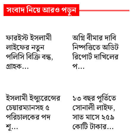
সংবাদ
নিয়ে আরও পড়ুন
ফারইস্ট ইসলামী
অগ্নি বীমার দাবি
লাইফের নতুন
নিষ্পত্তিতে অডিট
পলিসি বিক্রি বন্ধ,
রিপোর্ট দাখিলের
গ্রাহক...
প...
ইসলামী ইন্স্যুরেন্সের
১৩ বছর পূর্তিতে
চেয়ারম্যানসহ ৫
সোনালী লাইফ,
পরিচালকের পদ
সাত মাসে ২৫৯
শূ...
কোটি টাকার...