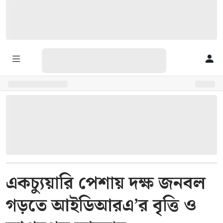
একচ্যুয়ারি পেশায় দক্ষ জনবল
গড়তে আইডিআরএ’র বৃত্তি ও