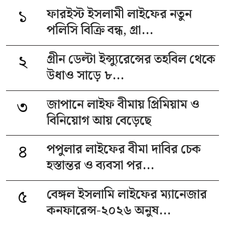
১
ফারইস্ট ইসলামী লাইফের নতুন
পলিসি বিক্রি বন্ধ, গ্রা...
২
গ্রীন ডেল্টা ইন্স্যুরেন্সের তহবিল থেকে
উধাও সাড়ে ৮...
৩
জাপানে লাইফ বীমায় প্রিমিয়াম ও
বিনিয়োগ আয় বেড়েছে
৪
পপুলার লাইফের বীমা দাবির চেক
হস্তান্তর ও ব্যবসা পর...
৫
বেঙ্গল ইসলামি লাইফের ম্যানেজার
কনফারেন্স-২০২৬ অনুষ...