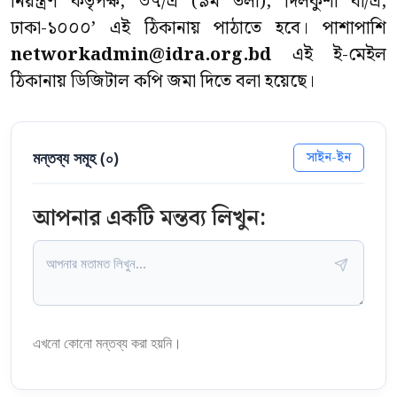
নিয়ন্ত্রণ কর্তৃপক্ষ, ৩৭/এ (৯ম তলা), দিলকুশা বা/এ,
ঢাকা-১০০০’ এই ঠিকানায় পাঠাতে হবে। পাশাপাশি
networkadmin@idra.org.bd
এই ই-মেইল
ঠিকানায় ডিজিটাল কপি জমা দিতে বলা হয়েছে।
মন্তব্য সমূহ (
০
)
সাইন-ইন
আপনার একটি মন্তব্য লিখুন:
এখনো কোনো মন্তব্য করা হয়নি।