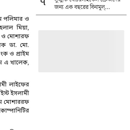
৭
জন্য এক বছরের বিনামূল্...
ইম পলিমার ও
হেলাল মিয়া,
লক ও মোশারফ
ালক ডা. মো.
ংক ও প্রাইম
 এম এ খালেক,
ামী লাইফের
ইস্ট ইসলামী
 এম মোশাররফ
োম্পানিটির