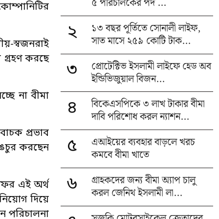
৫ পরিচালকের পদ ...
োম্পানিটির
১৩ বছর পূর্তিতে সোনালী লাইফ,
২
সাত মাসে ২৫৯ কোটি টাক...
য়-স্বজনরাই
া গ্রহণ করছে
প্রোটেক্টিভ ইসলামী লাইফে হেড অব
৩
ইন্ডিভিজুয়াল বিজন...
্ছে না বীমা
বিকেএসপিকে ৩ লাখ টাকার বীমা
৪
দাবি পরিশোধ করল ন্যাশন...
বাচক প্রভাব
এআইয়ের ব্যবহার বাড়লে খরচ
৫
াঙচুর করছেন
কমবে বীমা খাতে
গ্রাহকদের জন্য বীমা অ্যাপ চালু
৬
ফের এই অর্থ
করল জেনিথ ইসলামী লা...
 নিয়োগ দিয়ে
ুন পরিচালনা
সুজুকি মোটরসাইকেল ক্রেতাদের