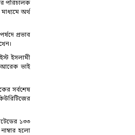
পের পরিচালক
াধ্যমে অর্থ
্ষদে প্রভাব
াখেন।
ইস্ট ইসলামী
র আরেক ভাই
কের সর্বশেষ
িকিউরিটিজের
িটেডের ১৩৩
াম্বার হলো