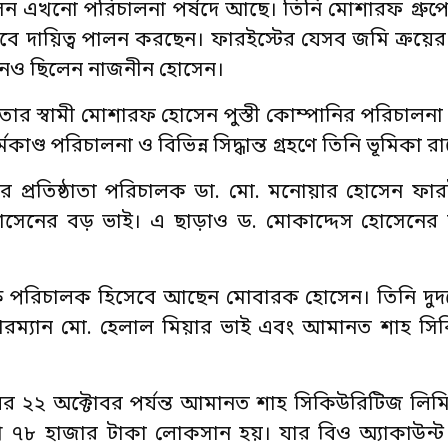
েন এখনো পরিচালনা পর্ষদে আছে। তিনি মোশারফ গ্রু
ে দায়িত্ব পালন করছেন। ফারইস্টের যেসব জমি ক্রয়ের ম
যানও ছিলেন নাজনীন হোসেন।
 স্বামী মোশারফ হোসেন পুস্তী কোম্পানির পরিচালনা পর
ণ্ড পরিচালনা ও বিভিন্ন সিদ্ধান্ত গ্রহণে তিনি ভূমিকা র
 প্রতিষ্ঠাতা পরিচালক ডা. মো. মনোয়ার হোসেন ফার
স হোসেনের বড় ভাই। এ ছাড়াও ড. মোকাদ্দেস হোসেনে
ক্ষ পরিচালক হিসেবে আছেন মোবারক হোসেন। তিনি দুদ
েয়ারম্যান মো. হেলাল মিয়ার ভাই এবং আমানত শাহ স
র ২২ অক্টোবর পর্যন্ত আমানত শাহ সিকিউরিটিজ লিম
৮ হাজার টাকা লোকসান হয়। যার বিও অ্যাকাউন্ট ন