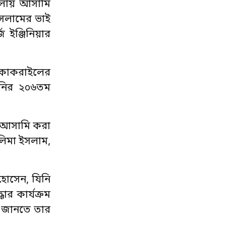
মলায় আসামি
ইসলামের ভাই
জ ইঞ্জিনিয়ার
 কাকরাইলের
ানির ২০৬তম
র আসামি করা
লিমা ইসলাম,
হোসেন, যিনি
র কার্যক্রম
্য জানতে তার