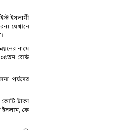
ইস্ট ইসলামী
েন। যেখানে
য়।
ন্নয়নের নামে
২০৫তম বোর্ড
না পর্ষদের
০ কোটি টাকা
 ইসলাম, কে