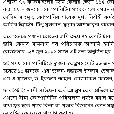
এছাড়া ৭২ কাকরাইলের জমি কেনার ক্ষেত্রে ১১৫ 
করা হয় ৮ জনকে। কোম্পানিটির সাবেক চেয়ারম্যান ন
সেলিম মাহমুদ, কোম্পানির সাবেক মুখ্য নির্বাহী কর্ম
আমির ইব্রাহিম, টিপু সুলতান, ফুয়াদ আশফাকুর রহম
তবে ৩৬ তোপখানা রোডের জমি ক্রয়ে ৪৫ কোটি টাক
জমি কেনার মামলায় সব পরিচালক আসামি হননি। 
বোর্ডসভায়। ২৪ জুন ২০১৬ সালে এই সভা অনুষ্ঠিত হয়।
ওই সময় কোম্পানিটিতে দু’জন স্বতন্ত্রসহ মোট ১৬ জ
হয়েছে ১০ জনকে। এরা হলেন- নজরুল ইসলাম, হেলাল 
এম এ খালেক, ড. ইফফাৎ জাহান, মোজাম্মেল হোসেন
ফারইস্ট ইসলামী লাইফের অর্থ আত্মসাতের অভিযোগে
এখনো বীমা কোম্পানিটির পরিচালনা পর্ষদে বহাল রয়ে
বাধাগ্রস্ত হতে পারে কিনা বা প্রভাব বিস্তারের কোন 
মোবাইল ফোনে যোগাযোগ করা হয়।