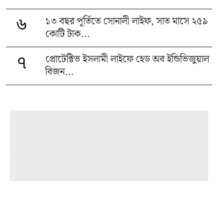
১৩ বছর পূর্তিতে সোনালী লাইফ, সাত মাসে ২৫৯
৬
কোটি টাক...
প্রোটেক্টিভ ইসলামী লাইফে হেড অব ইন্ডিভিজুয়াল
৭
বিজন...