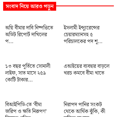
সংবাদ
নিয়ে আরও পড়ুন
অগ্নি বীমার দাবি নিষ্পত্তিতে
ইসলামী ইন্স্যুরেন্সের
অডিট রিপোর্ট দাখিলের
চেয়ারম্যানসহ ৫
প...
পরিচালকের পদ শূ...
১৩ বছর পূর্তিতে সোনালী
এআইয়ের ব্যবহার বাড়লে
লাইফ, সাত মাসে ২৫৯
খরচ কমবে বীমা খাতে
কোটি টাকার...
বিআইপিডি-তে ‘বীমা
নিরাপদ পানির সংকট
জরিপ ও ক্ষতি নিরূপণ’
থেকে আর্থিক ঝুঁকি, কী