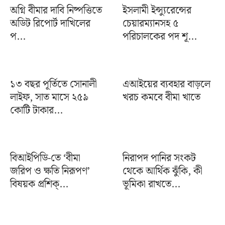
অগ্নি বীমার দাবি নিষ্পত্তিতে
ইসলামী ইন্স্যুরেন্সের
অডিট রিপোর্ট দাখিলের
চেয়ারম্যানসহ ৫
প...
পরিচালকের পদ শূ...
১৩ বছর পূর্তিতে সোনালী
এআইয়ের ব্যবহার বাড়লে
লাইফ, সাত মাসে ২৫৯
খরচ কমবে বীমা খাতে
কোটি টাকার...
বিআইপিডি-তে ‘বীমা
নিরাপদ পানির সংকট
জরিপ ও ক্ষতি নিরূপণ’
থেকে আর্থিক ঝুঁকি, কী
বিষয়ক প্রশিক্...
ভূমিকা রাখতে...