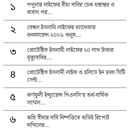
পপুলার লাইফের বীমা দাবির চেক হস্তান্তর ও
১
ব্যবসা পর...
বেঙ্গল ইসলামি লাইফের ম্যানেজার
২
কনফারেন্স-২০২৬ অনুষ...
প্রোটেক্টিভ ইসলামী লাইফের ২০ লাখ টাকার
৩
মৃত্যুদাবির...
প্রোটেক্টিভ ইসলামী লাইফ ও হলিডে ইন ঢাকা সিটি
৪
সেন্ট...
কর্ণফুলী ইন্স্যুরেন্স পিএলসি’র অর্ধ-বার্ষিক
৫
সম্মেল...
অগ্নি বীমার দাবি নিষ্পত্তিতে অডিট রিপোর্ট
৬
দাখিলের...