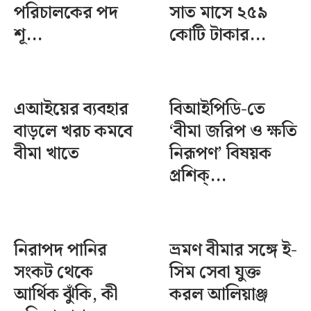
পরিচালকের পদ
সাত মাসে ২৫৯
শূ...
কোটি টাকার...
এআইয়ের ব্যবহার
বিআইপিডি-তে
বাড়লে খরচ কমবে
‘বীমা জরিপ ও ক্ষতি
বীমা খাতে
নিরূপণ’ বিষয়ক
প্রশিক্...
নিরাপদ পানির
ভ্রমণ বীমার সঙ্গে ই-
সংকট থেকে
সিম সেবা যুক্ত
আর্থিক ঝুঁকি, কী
করল আলিয়াঞ্জ