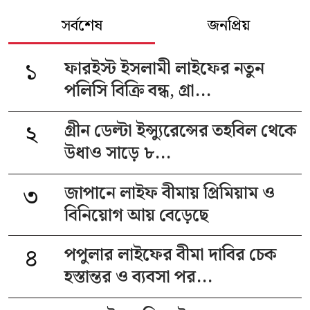
সর্বশেষ
জনপ্রিয়
১
ফারইস্ট ইসলামী লাইফের নতুন
পলিসি বিক্রি বন্ধ, গ্রা...
২
গ্রীন ডেল্টা ইন্স্যুরেন্সের তহবিল থেকে
উধাও সাড়ে ৮...
৩
জাপানে লাইফ বীমায় প্রিমিয়াম ও
বিনিয়োগ আয় বেড়েছে
৪
পপুলার লাইফের বীমা দাবির চেক
হস্তান্তর ও ব্যবসা পর...