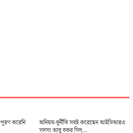
 পূরণ করেনি
অনিয়ম-দুর্নীতি সবই করেছেন আইডিআরএ
সদস্য আবু বকর সিদ্...