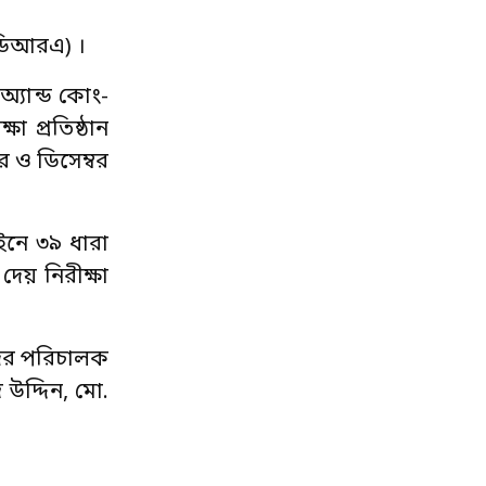
আইডিআরএ) ।
অ্যান্ড কোং-
 প্রতিষ্ঠান
র ও ডিসেম্বর
ইনে ৩৯ ধারা
েয় নিরীক্ষা
দের পরিচালক
 উদ্দিন, মো.