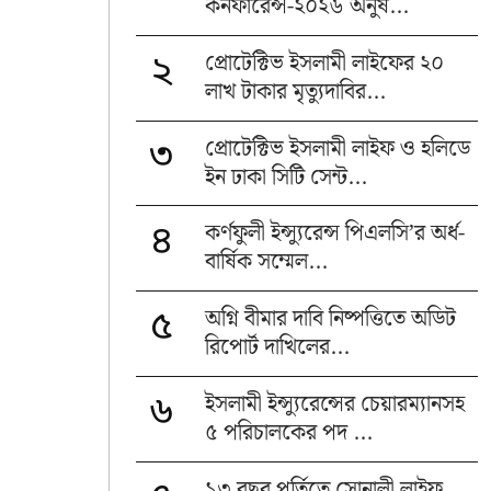
কনফারেন্স-২০২৬ অনুষ...
প্রোটেক্টিভ ইসলামী লাইফের ২০
২
লাখ টাকার মৃত্যুদাবির...
প্রোটেক্টিভ ইসলামী লাইফ ও হলিডে
৩
ইন ঢাকা সিটি সেন্ট...
কর্ণফুলী ইন্স্যুরেন্স পিএলসি’র অর্ধ-
৪
বার্ষিক সম্মেল...
অগ্নি বীমার দাবি নিষ্পত্তিতে অডিট
৫
রিপোর্ট দাখিলের...
ইসলামী ইন্স্যুরেন্সের চেয়ারম্যানসহ
৬
৫ পরিচালকের পদ ...
১৩ বছর পূর্তিতে সোনালী লাইফ,