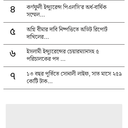
কর্ণফুলী ইন্স্যুরেন্স পিএলসি’র অর্ধ-বার্ষিক
৪
সম্মেল...
অগ্নি বীমার দাবি নিষ্পত্তিতে অডিট রিপোর্ট
৫
দাখিলের...
ইসলামী ইন্স্যুরেন্সের চেয়ারম্যানসহ ৫
৬
পরিচালকের পদ ...
১৩ বছর পূর্তিতে সোনালী লাইফ, সাত মাসে ২৫৯
৭
কোটি টাক...