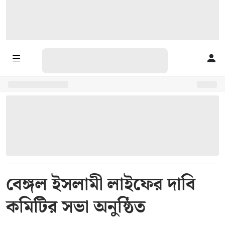
বেঙ্গল ইসলামী লাইফের দাবি
কমিটির সভা অনুষ্ঠিত