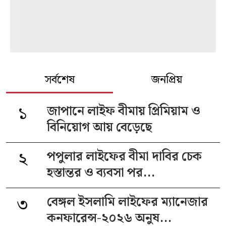
সর্বশেষ
জনপ্রিয়
১
জাপানে লাইফ বীমায় প্রিমিয়াম ও
বিনিয়োগ আয় বেড়েছে
২
পপুলার লাইফের বীমা দাবির চেক
হস্তান্তর ও ব্যবসা পর...
৩
বেঙ্গল ইসলামি লাইফের ম্যানেজার
কনফারেন্স-২০২৬ অনুষ...