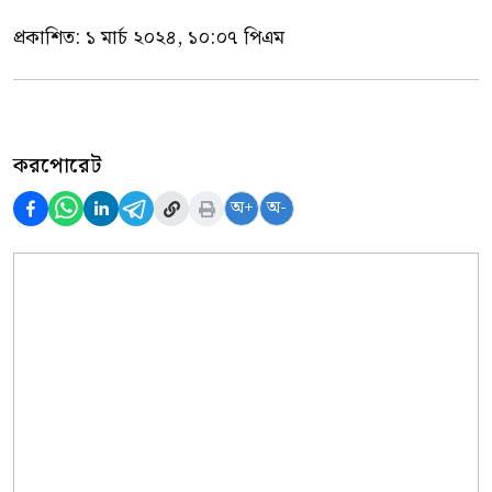
প্রকাশিত:
১ মার্চ ২০২৪, ১০:০৭ পিএম
করপোরেট
অ+
অ-