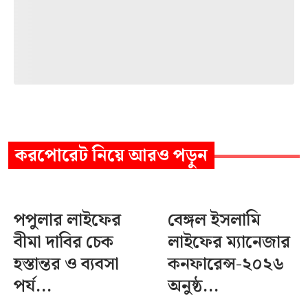
করপোরেট
নিয়ে আরও পড়ুন
পপুলার লাইফের
বেঙ্গল ইসলামি
বীমা দাবির চেক
লাইফের ম্যানেজার
হস্তান্তর ও ব্যবসা
কনফারেন্স-২০২৬
পর্য...
অনুষ্ঠ...