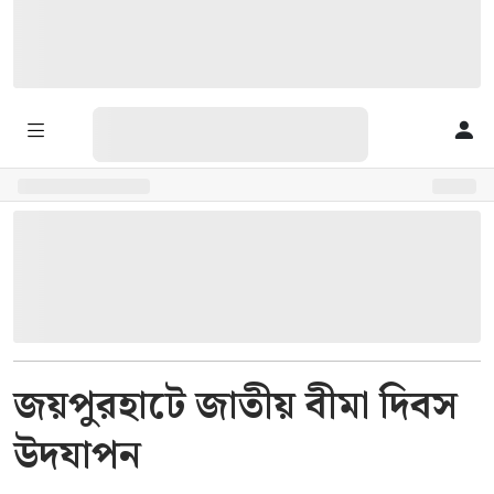
জয়পুরহাটে জাতীয় বীমা দিবস
উদযাপন