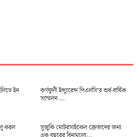
হলিডে ইন
কর্ণফুলী ইন্স্যুরেন্স পিএলসি’র অর্ধ-বার্ষিক
সম্মেলন ...
ালু করল
সুজুকি মোটরসাইকেল ক্রেতাদের জন্য
এক বছরের বিনামূল্যে...