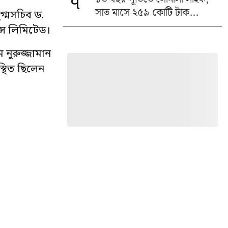
৭
সাত মাসে ২৫৯ কোটি টাক...
ুগ্মসচিব ড.
্স লিমিটেড।
ম নুরুজ্জামান
্থিত ছিলেন