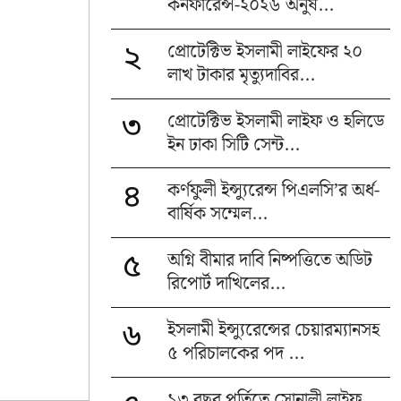
কনফারেন্স-২০২৬ অনুষ...
প্রোটেক্টিভ ইসলামী লাইফের ২০
২
লাখ টাকার মৃত্যুদাবির...
প্রোটেক্টিভ ইসলামী লাইফ ও হলিডে
৩
ইন ঢাকা সিটি সেন্ট...
কর্ণফুলী ইন্স্যুরেন্স পিএলসি’র অর্ধ-
৪
বার্ষিক সম্মেল...
অগ্নি বীমার দাবি নিষ্পত্তিতে অডিট
৫
রিপোর্ট দাখিলের...
ইসলামী ইন্স্যুরেন্সের চেয়ারম্যানসহ
৬
৫ পরিচালকের পদ ...
১৩ বছর পূর্তিতে সোনালী লাইফ,