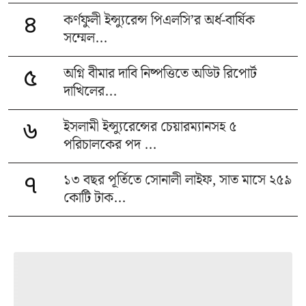
কর্ণফুলী ইন্স্যুরেন্স পিএলসি’র অর্ধ-বার্ষিক
৪
সম্মেল...
অগ্নি বীমার দাবি নিষ্পত্তিতে অডিট রিপোর্ট
৫
দাখিলের...
ইসলামী ইন্স্যুরেন্সের চেয়ারম্যানসহ ৫
৬
পরিচালকের পদ ...
১৩ বছর পূর্তিতে সোনালী লাইফ, সাত মাসে ২৫৯
৭
কোটি টাক...