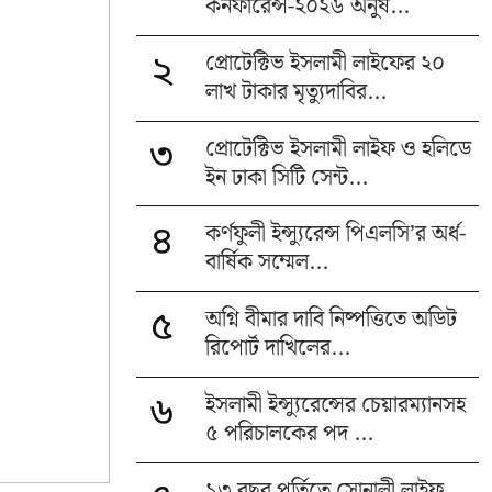
কনফারেন্স-২০২৬ অনুষ...
প্রোটেক্টিভ ইসলামী লাইফের ২০
২
লাখ টাকার মৃত্যুদাবির...
প্রোটেক্টিভ ইসলামী লাইফ ও হলিডে
৩
ইন ঢাকা সিটি সেন্ট...
কর্ণফুলী ইন্স্যুরেন্স পিএলসি’র অর্ধ-
৪
বার্ষিক সম্মেল...
অগ্নি বীমার দাবি নিষ্পত্তিতে অডিট
৫
রিপোর্ট দাখিলের...
ইসলামী ইন্স্যুরেন্সের চেয়ারম্যানসহ
৬
৫ পরিচালকের পদ ...
১৩ বছর পূর্তিতে সোনালী লাইফ,