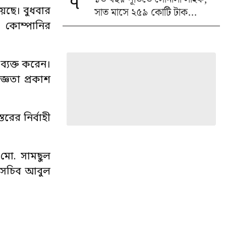
৭
সাত মাসে ২৫৯ কোটি টাক...
য়েছে। বুধবার
 কোম্পানির
 ব্যক্ত করেন।
জ্ঞতা প্রকাশ
রের নির্বাহী
া মো. সামছুল
ি সচিব আবুল