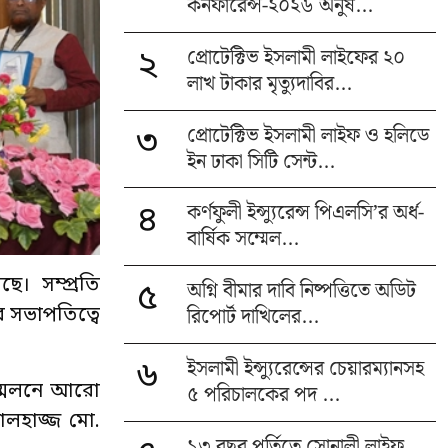
কনফারেন্স-২০২৬ অনুষ...
প্রোটেক্টিভ ইসলামী লাইফের ২০
২
লাখ টাকার মৃত্যুদাবির...
প্রোটেক্টিভ ইসলামী লাইফ ও হলিডে
৩
ইন ঢাকা সিটি সেন্ট...
কর্ণফুলী ইন্স্যুরেন্স পিএলসি’র অর্ধ-
৪
বার্ষিক সম্মেল...
ে। সম্প্রতি
অগ্নি বীমার দাবি নিষ্পত্তিতে অডিট
৫
রিপোর্ট দাখিলের...
র সভাপতিত্বে
ইসলামী ইন্স্যুরেন্সের চেয়ারম্যানসহ
৬
৫ পরিচালকের পদ ...
ম্মেলনে আরো
আলহাজ্জ মো.
১৩ বছর পূর্তিতে সোনালী লাইফ,