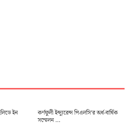
হলিডে ইন
কর্ণফুলী ইন্স্যুরেন্স পিএলসি’র অর্ধ-বার্ষিক
সম্মেলন ...