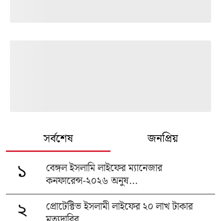
সর্বশেষ
জনপ্রিয়
বেঙ্গল ইসলামি লাইফের ম্যানেজার
১
কনফারেন্স-২০২৬ অনুষ...
প্রোটেক্টিভ ইসলামী লাইফের ২০ লাখ টাকার
২
মৃত্যুদাবির...