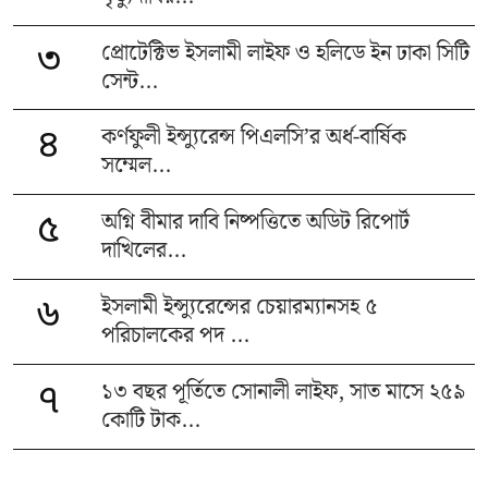
প্রোটেক্টিভ ইসলামী লাইফ ও হলিডে ইন ঢাকা সিটি
৩
সেন্ট...
কর্ণফুলী ইন্স্যুরেন্স পিএলসি’র অর্ধ-বার্ষিক
৪
সম্মেল...
অগ্নি বীমার দাবি নিষ্পত্তিতে অডিট রিপোর্ট
৫
দাখিলের...
ইসলামী ইন্স্যুরেন্সের চেয়ারম্যানসহ ৫
৬
পরিচালকের পদ ...
১৩ বছর পূর্তিতে সোনালী লাইফ, সাত মাসে ২৫৯
৭
কোটি টাক...