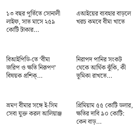
১৩ বছর পূর্তিতে সোনালী
এআইয়ের ব্যবহার বাড়লে
লাইফ, সাত মাসে ২৫৯
খরচ কমবে বীমা খাতে
কোটি টাকার...
বিআইপিডি-তে ‘বীমা
নিরাপদ পানির সংকট
জরিপ ও ক্ষতি নিরূপণ’
থেকে আর্থিক ঝুঁকি, কী
বিষয়ক প্রশিক্...
ভূমিকা রাখতে...
ভ্রমণ বীমার সঙ্গে ই-সিম
প্রিমিয়াম ৫৫ কোটি ডলার,
সেবা যুক্ত করল আলিয়াঞ্জ
ক্ষতির দাবি ৯০ কোটি:
কেন বাড়...