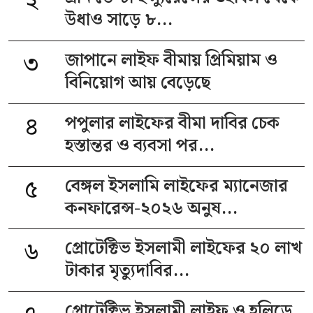
২
উধাও সাড়ে ৮...
৩
জাপানে লাইফ বীমায় প্রিমিয়াম ও
বিনিয়োগ আয় বেড়েছে
৪
পপুলার লাইফের বীমা দাবির চেক
হস্তান্তর ও ব্যবসা পর...
৫
বেঙ্গল ইসলামি লাইফের ম্যানেজার
কনফারেন্স-২০২৬ অনুষ...
৬
প্রোটেক্টিভ ইসলামী লাইফের ২০ লাখ
টাকার মৃত্যুদাবির...
প্রোটেক্টিভ ইসলামী লাইফ ও হলিডে