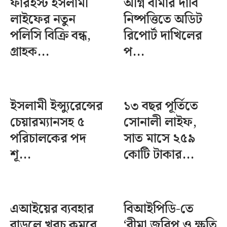
ফারইস্ট ইসলামী
অগ্নি বীমার দাবি
লাইফের নতুন
নিষ্পত্তিতে অডিট
পলিসি বিক্রি বন্ধ,
রিপোর্ট দাখিলের
গ্রাহক...
প...
ইসলামী ইন্স্যুরেন্সের
১৩ বছর পূর্তিতে
চেয়ারম্যানসহ ৫
সোনালী লাইফ,
পরিচালকের পদ
সাত মাসে ২৫৯
শূ...
কোটি টাকার...
এআইয়ের ব্যবহার
বিআইপিডি-তে
বাড়লে খরচ কমবে
‘বীমা জরিপ ও ক্ষতি