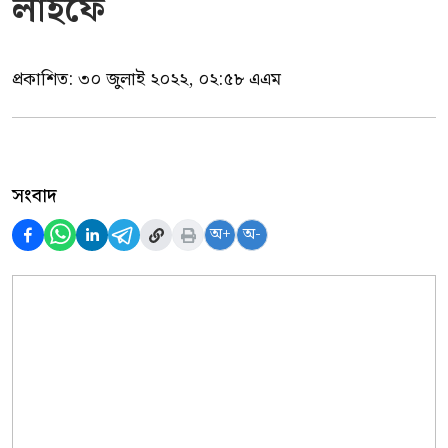
লাইফে
প্রকাশিত:
৩০ জুলাই ২০২২, ০২:৫৮ এএম
সংবাদ
অ+
অ-