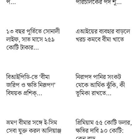
প...
পরিচালকের পদ শূ...
১৩ বছর পূর্তিতে সোনালী
এআইয়ের ব্যবহার বাড়লে
লাইফ, সাত মাসে ২৫৯
খরচ কমবে বীমা খাতে
কোটি টাকার...
বিআইপিডি-তে ‘বীমা
নিরাপদ পানির সংকট
জরিপ ও ক্ষতি নিরূপণ’
থেকে আর্থিক ঝুঁকি, কী
বিষয়ক প্রশিক্...
ভূমিকা রাখতে...
ভ্রমণ বীমার সঙ্গে ই-সিম
প্রিমিয়াম ৫৫ কোটি ডলার,
সেবা যুক্ত করল আলিয়াঞ্জ
ক্ষতির দাবি ৯০ কোটি:
কেন বাড়...