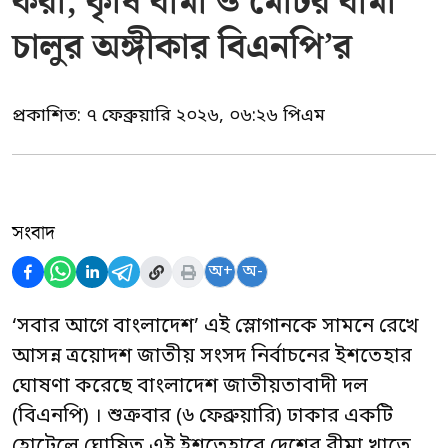
করা, কৃষি বীমা ও মোটর বীমা
চালুর অঙ্গীকার বিএনপি’র
প্রকাশিত:
৭ ফেব্রুয়ারি ২০২৬, ০৬:২৬ পিএম
সংবাদ
অ+
অ-
‘সবার আগে বাংলাদেশ’ এই স্লোগানকে সামনে রেখে
আসন্ন ত্রয়োদশ জাতীয় সংসদ নির্বাচনের ইশতেহার
ঘোষণা করেছে বাংলাদেশ জাতীয়তাবাদী দল
(বিএনপি) । শুক্রবার (৬ ফেব্রুয়ারি) ঢাকার একটি
হোটেলে ঘোষিত এই ইশতেহারে দেশের বীমা খাতে