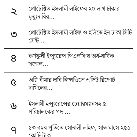
প্রোটেক্টিভ ইসলামী লাইফের ২০ লাখ টাকার
২
মৃত্যুদাবির...
প্রোটেক্টিভ ইসলামী লাইফ ও হলিডে ইন ঢাকা সিটি
৩
সেন্ট...
কর্ণফুলী ইন্স্যুরেন্স পিএলসি’র অর্ধ-বার্ষিক
৪
সম্মেল...
অগ্নি বীমার দাবি নিষ্পত্তিতে অডিট রিপোর্ট
৫
দাখিলের...
ইসলামী ইন্স্যুরেন্সের চেয়ারম্যানসহ ৫
৬
পরিচালকের পদ ...
১৩ বছর পূর্তিতে সোনালী লাইফ, সাত মাসে ২৫৯
৭
কোটি টাক...