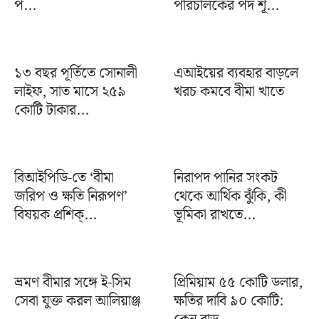
প...
পরিচালকের পদ শূ...
১৩ বছর পূর্তিতে সোনালী
এআইয়ের ব্যবহার বাড়লে
লাইফ, সাত মাসে ২৫৯
খরচ কমবে বীমা খাতে
কোটি টাকার...
বিআইপিডি-তে ‘বীমা
নিরাপদ পানির সংকট
জরিপ ও ক্ষতি নিরূপণ’
থেকে আর্থিক ঝুঁকি, কী
বিষয়ক প্রশিক্...
ভূমিকা রাখতে...
ভ্রমণ বীমার সঙ্গে ই-সিম
প্রিমিয়াম ৫৫ কোটি ডলার,
সেবা যুক্ত করল আলিয়াঞ্জ
ক্ষতির দাবি ৯০ কোটি: