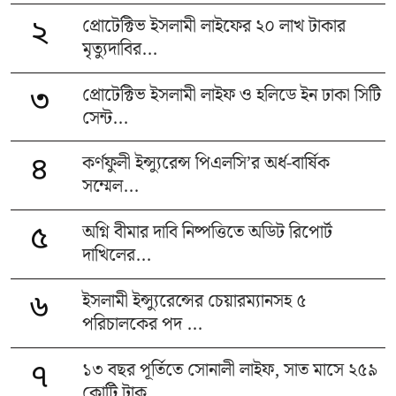
প্রোটেক্টিভ ইসলামী লাইফের ২০ লাখ টাকার
২
মৃত্যুদাবির...
প্রোটেক্টিভ ইসলামী লাইফ ও হলিডে ইন ঢাকা সিটি
৩
সেন্ট...
কর্ণফুলী ইন্স্যুরেন্স পিএলসি’র অর্ধ-বার্ষিক
৪
সম্মেল...
অগ্নি বীমার দাবি নিষ্পত্তিতে অডিট রিপোর্ট
৫
দাখিলের...
ইসলামী ইন্স্যুরেন্সের চেয়ারম্যানসহ ৫
৬
পরিচালকের পদ ...
১৩ বছর পূর্তিতে সোনালী লাইফ, সাত মাসে ২৫৯
৭
কোটি টাক...