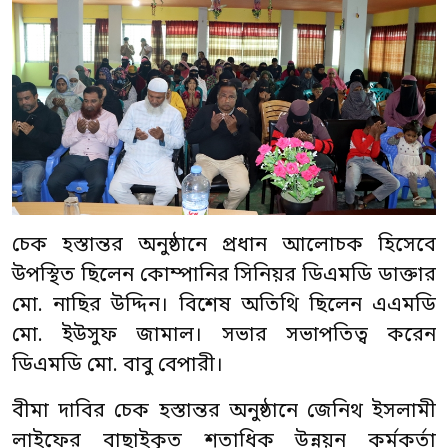
চেক হস্তান্তর অনুষ্ঠানে প্রধান আলোচক হিসেবে
উপস্থিত ছিলেন কোম্পানির সিনিয়র ডিএমডি ডাক্তার
মো. নাছির উদ্দিন। বিশেষ অতিথি ছিলেন এএমডি
মো. ইউসুফ জামাল। সভার সভাপতিত্ব করেন
ডিএমডি মো. বাবু বেপারী।
বীমা দাবির চেক হস্তান্তর অনুষ্ঠানে জেনিথ ইসলামী
লাইফের বাছাইকৃত শতাধিক উন্নয়ন কর্মকর্তা