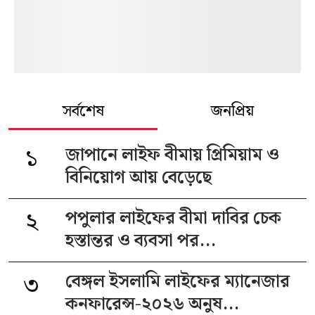
সর্বশেষ
জনপ্রিয়
১
জাপানে লাইফ বীমায় প্রিমিয়াম ও
বিনিয়োগ আয় বেড়েছে
২
পপুলার লাইফের বীমা দাবির চেক
হস্তান্তর ও ব্যবসা পর...
৩
বেঙ্গল ইসলামি লাইফের ম্যানেজার
কনফারেন্স-২০২৬ অনুষ...