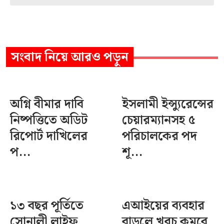
সংবাদ
নিয়ে আরও পড়ুন
অগ্নি বীমার দাবি
ইসলামী ইন্স্যুরেন্সের
নিষ্পত্তিতে অডিট
চেয়ারম্যানসহ ৫
রিপোর্ট দাখিলের
পরিচালকের পদ
প...
শূ...
১৩ বছর পূর্তিতে
এআইয়ের ব্যবহার
সোনালী লাইফ,
বাড়লে খরচ কমবে