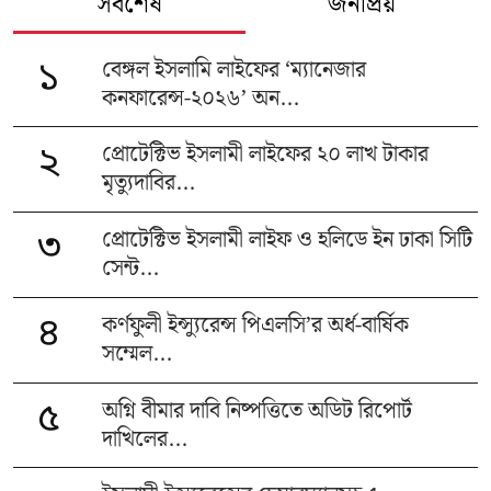
সর্বশেষ
জনপ্রিয়
বেঙ্গল ইসলামি লাইফের ‘ম্যানেজার
১
কনফারেন্স-২০২৬’ অন...
প্রোটেক্টিভ ইসলামী লাইফের ২০ লাখ টাকার
২
মৃত্যুদাবির...
প্রোটেক্টিভ ইসলামী লাইফ ও হলিডে ইন ঢাকা সিটি
৩
সেন্ট...
কর্ণফুলী ইন্স্যুরেন্স পিএলসি’র অর্ধ-বার্ষিক
৪
সম্মেল...
অগ্নি বীমার দাবি নিষ্পত্তিতে অডিট রিপোর্ট
৫
দাখিলের...