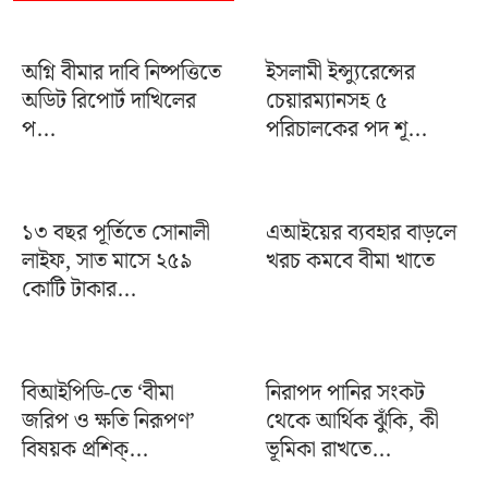
অগ্নি বীমার দাবি নিষ্পত্তিতে
ইসলামী ইন্স্যুরেন্সের
অডিট রিপোর্ট দাখিলের
চেয়ারম্যানসহ ৫
প...
পরিচালকের পদ শূ...
১৩ বছর পূর্তিতে সোনালী
এআইয়ের ব্যবহার বাড়লে
লাইফ, সাত মাসে ২৫৯
খরচ কমবে বীমা খাতে
কোটি টাকার...
বিআইপিডি-তে ‘বীমা
নিরাপদ পানির সংকট
জরিপ ও ক্ষতি নিরূপণ’
থেকে আর্থিক ঝুঁকি, কী
বিষয়ক প্রশিক্...
ভূমিকা রাখতে...