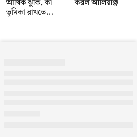
আর্থিক ঝুঁকি, কী
করল আলিয়াঞ্জ
ভূমিকা রাখতে...