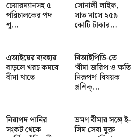
চেয়ারম্যানসহ ৫
সোনালী লাইফ,
পরিচালকের পদ
সাত মাসে ২৫৯
শূ...
কোটি টাকার...
এআইয়ের ব্যবহার
বিআইপিডি-তে
বাড়লে খরচ কমবে
‘বীমা জরিপ ও ক্ষতি
বীমা খাতে
নিরূপণ’ বিষয়ক
প্রশিক্...
নিরাপদ পানির
ভ্রমণ বীমার সঙ্গে ই-
সংকট থেকে
সিম সেবা যুক্ত