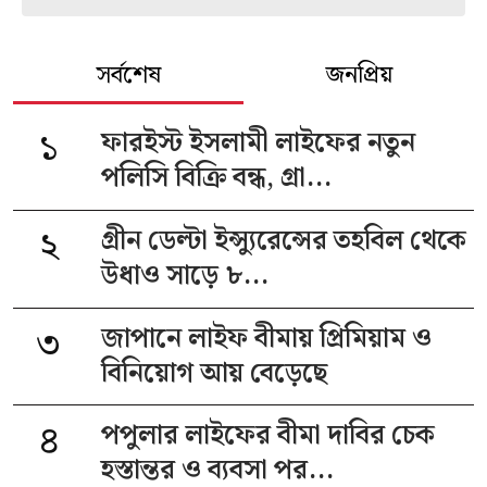
সর্বশেষ
জনপ্রিয়
১
ফারইস্ট ইসলামী লাইফের নতুন
পলিসি বিক্রি বন্ধ, গ্রা...
২
গ্রীন ডেল্টা ইন্স্যুরেন্সের তহবিল থেকে
উধাও সাড়ে ৮...
৩
জাপানে লাইফ বীমায় প্রিমিয়াম ও
বিনিয়োগ আয় বেড়েছে
৪
পপুলার লাইফের বীমা দাবির চেক
হস্তান্তর ও ব্যবসা পর...