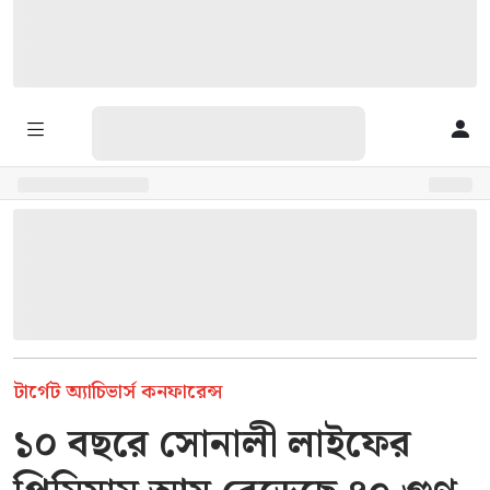
টার্গেট অ্যাচিভার্স কনফারেন্স
১০ বছরে সোনালী লাইফের