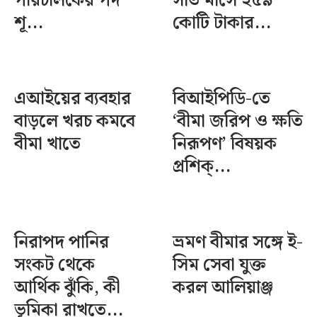
পরিচালকের পদ
সাত মাসে ২৫৯
শূ...
কোটি টাকার...
এআইয়ের ব্যবহার
বিআইপিডি-তে
বাড়লে খরচ কমবে
‘বীমা জরিপ ও ক্ষতি
বীমা খাতে
নিরূপণ’ বিষয়ক
প্রশিক্...
নিরাপদ পানির
ভ্রমণ বীমার সঙ্গে ই-
সংকট থেকে
সিম সেবা যুক্ত
আর্থিক ঝুঁকি, কী
করল আলিয়াঞ্জ
ভূমিকা রাখতে...