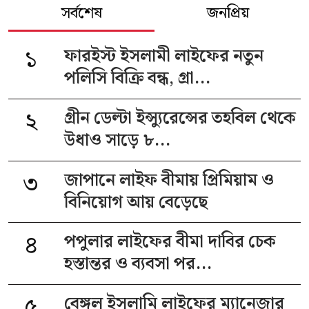
সর্বশেষ
জনপ্রিয়
১
ফারইস্ট ইসলামী লাইফের নতুন
পলিসি বিক্রি বন্ধ, গ্রা...
২
গ্রীন ডেল্টা ইন্স্যুরেন্সের তহবিল থেকে
উধাও সাড়ে ৮...
৩
জাপানে লাইফ বীমায় প্রিমিয়াম ও
বিনিয়োগ আয় বেড়েছে
৪
পপুলার লাইফের বীমা দাবির চেক
হস্তান্তর ও ব্যবসা পর...
৫
বেঙ্গল ইসলামি লাইফের ম্যানেজার