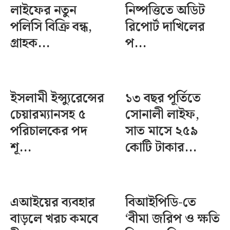
লাইফের নতুন
নিষ্পত্তিতে অডিট
পলিসি বিক্রি বন্ধ,
রিপোর্ট দাখিলের
গ্রাহক...
প...
ইসলামী ইন্স্যুরেন্সের
১৩ বছর পূর্তিতে
চেয়ারম্যানসহ ৫
সোনালী লাইফ,
পরিচালকের পদ
সাত মাসে ২৫৯
শূ...
কোটি টাকার...
এআইয়ের ব্যবহার
বিআইপিডি-তে
বাড়লে খরচ কমবে
‘বীমা জরিপ ও ক্ষতি