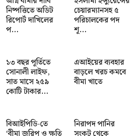
অগ্নি বীমার দাবি
ইসলামী ইন্স্যুরেন্সের
নিষ্পত্তিতে অডিট
চেয়ারম্যানসহ ৫
রিপোর্ট দাখিলের
পরিচালকের পদ
প...
শূ...
১৩ বছর পূর্তিতে
এআইয়ের ব্যবহার
সোনালী লাইফ,
বাড়লে খরচ কমবে
সাত মাসে ২৫৯
বীমা খাতে
কোটি টাকার...
বিআইপিডি-তে
নিরাপদ পানির
‘বীমা জরিপ ও ক্ষতি
সংকট থেকে