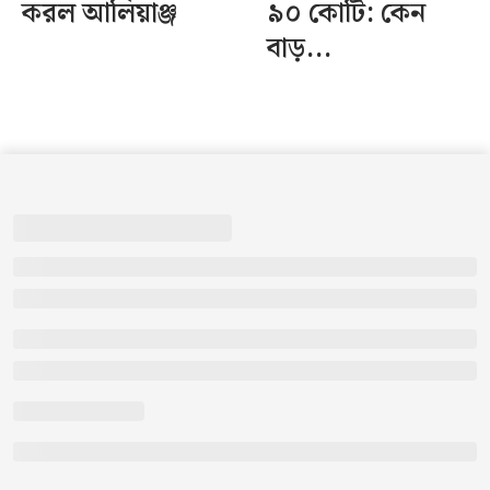
করল আলিয়াঞ্জ
৯০ কোটি: কেন
বাড়...