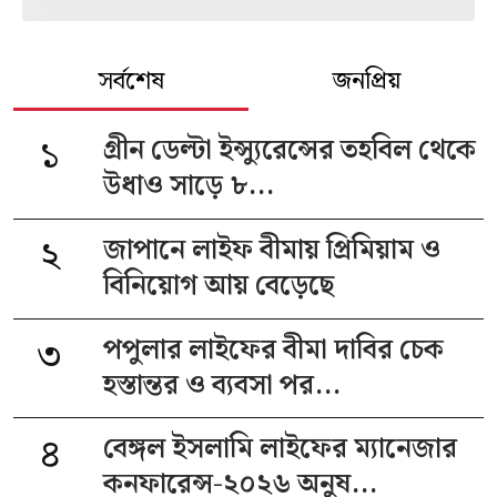
সর্বশেষ
জনপ্রিয়
১
গ্রীন ডেল্টা ইন্স্যুরেন্সের তহবিল থেকে
উধাও সাড়ে ৮...
২
জাপানে লাইফ বীমায় প্রিমিয়াম ও
বিনিয়োগ আয় বেড়েছে
৩
পপুলার লাইফের বীমা দাবির চেক
হস্তান্তর ও ব্যবসা পর...
৪
বেঙ্গল ইসলামি লাইফের ম্যানেজার
কনফারেন্স-২০২৬ অনুষ...