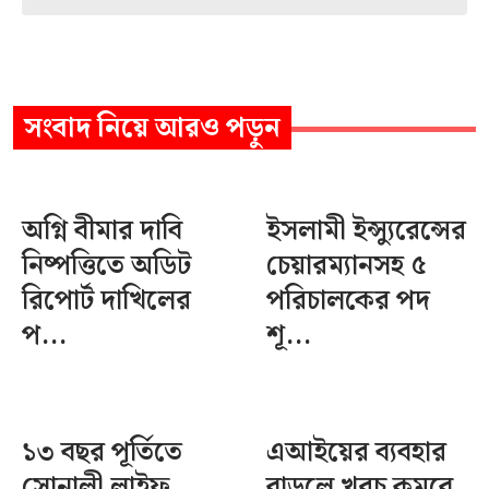
সংবাদ
নিয়ে আরও পড়ুন
অগ্নি বীমার দাবি
ইসলামী ইন্স্যুরেন্সের
নিষ্পত্তিতে অডিট
চেয়ারম্যানসহ ৫
রিপোর্ট দাখিলের
পরিচালকের পদ
প...
শূ...
১৩ বছর পূর্তিতে
এআইয়ের ব্যবহার
সোনালী লাইফ,
বাড়লে খরচ কমবে