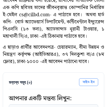
আবেদন প্রক্রিয়ায় বলা হয়েছে, প্রার্থীদের সাম্প্রতিক তোলা
এক কপি ছবিসহ তাদের জীবনবৃত্তান্ত কোম্পানির নির্ধারিত
ই-মেইল
cs@cilbd.com-
এ পাঠাতে হবে। অথবা হার্ড
কপি- বোর্ড অ্যাফেয়ার্স ডিপার্টমেন্ট, কন্টিনেন্টাল ইন্স্যুরেন্স
পিএলসি (১৩ তলা), অ্যাডভান্সড নূরানী টাওয়ার, ১
মহাখালী সি/এ, ঢাকা -এই ঠিকানায় পাঠাতে হবে।
এ ছাড়াও প্রার্থীর আবেদনপত্র- চেয়ারম্যান, বীমা উন্নয়ন ও
নিয়ন্ত্রণ কর্তৃপক্ষ (আইডিআরএ), ৩৭ দিলকুশা বা/এ (৮ম
ফ্লোর), ঢাকা-১০০০ -এই আবেদন পাঠানো যাবে।
মন্তব্য সমূহ (
০
)
সাইন-ইন
আপনার একটি মন্তব্য লিখুন: