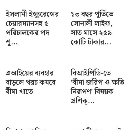
ইসলামী ইন্স্যুরেন্সের
১৩ বছর পূর্তিতে
চেয়ারম্যানসহ ৫
সোনালী লাইফ,
পরিচালকের পদ
সাত মাসে ২৫৯
শূ...
কোটি টাকার...
এআইয়ের ব্যবহার
বিআইপিডি-তে
বাড়লে খরচ কমবে
‘বীমা জরিপ ও ক্ষতি
বীমা খাতে
নিরূপণ’ বিষয়ক
প্রশিক্...