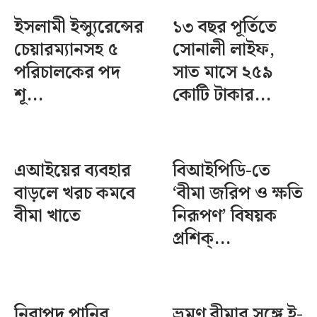
ইসলামী ইন্স্যুরেন্সের
১৩ বছর পূর্তিতে
চেয়ারম্যানসহ ৫
সোনালী লাইফ,
পরিচালকের পদ
সাত মাসে ২৫৯
শূ...
কোটি টাকার...
এআইয়ের ব্যবহার
বিআইপিডি-তে
বাড়লে খরচ কমবে
‘বীমা জরিপ ও ক্ষতি
বীমা খাতে
নিরূপণ’ বিষয়ক
প্রশিক্...
নিরাপদ পানির
ভ্রমণ বীমার সঙ্গে ই-