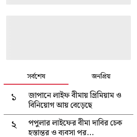
সর্বশেষ
জনপ্রিয়
১
জাপানে লাইফ বীমায় প্রিমিয়াম ও
বিনিয়োগ আয় বেড়েছে
২
পপুলার লাইফের বীমা দাবির চেক
হস্তান্তর ও ব্যবসা পর...