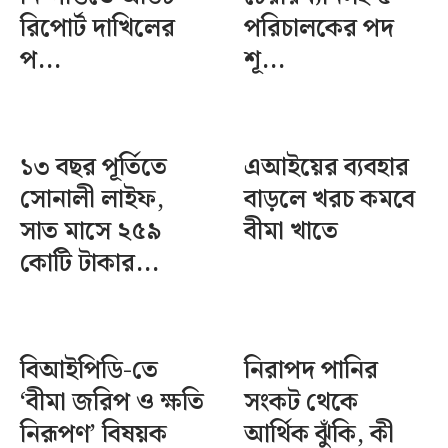
রিপোর্ট দাখিলের
পরিচালকের পদ
প...
শূ...
১৩ বছর পূর্তিতে
এআইয়ের ব্যবহার
সোনালী লাইফ,
বাড়লে খরচ কমবে
সাত মাসে ২৫৯
বীমা খাতে
কোটি টাকার...
বিআইপিডি-তে
নিরাপদ পানির
‘বীমা জরিপ ও ক্ষতি
সংকট থেকে
নিরূপণ’ বিষয়ক
আর্থিক ঝুঁকি, কী