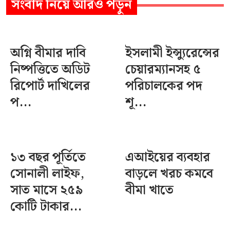
সংবাদ
নিয়ে আরও পড়ুন
অগ্নি বীমার দাবি
ইসলামী ইন্স্যুরেন্সের
নিষ্পত্তিতে অডিট
চেয়ারম্যানসহ ৫
রিপোর্ট দাখিলের
পরিচালকের পদ
প...
শূ...
১৩ বছর পূর্তিতে
এআইয়ের ব্যবহার
সোনালী লাইফ,
বাড়লে খরচ কমবে
সাত মাসে ২৫৯
বীমা খাতে
কোটি টাকার...