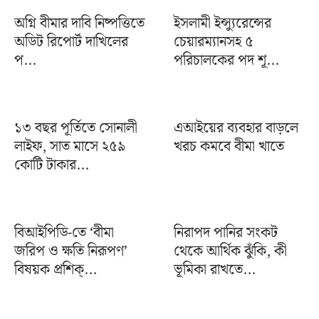
অগ্নি বীমার দাবি নিষ্পত্তিতে
ইসলামী ইন্স্যুরেন্সের
অডিট রিপোর্ট দাখিলের
চেয়ারম্যানসহ ৫
প...
পরিচালকের পদ শূ...
১৩ বছর পূর্তিতে সোনালী
এআইয়ের ব্যবহার বাড়লে
লাইফ, সাত মাসে ২৫৯
খরচ কমবে বীমা খাতে
কোটি টাকার...
বিআইপিডি-তে ‘বীমা
নিরাপদ পানির সংকট
জরিপ ও ক্ষতি নিরূপণ’
থেকে আর্থিক ঝুঁকি, কী
বিষয়ক প্রশিক্...
ভূমিকা রাখতে...