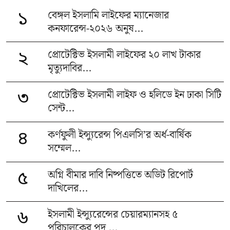
বেঙ্গল ইসলামি লাইফের ম্যানেজার
১
কনফারেন্স-২০২৬ অনুষ...
প্রোটেক্টিভ ইসলামী লাইফের ২০ লাখ টাকার
২
মৃত্যুদাবির...
প্রোটেক্টিভ ইসলামী লাইফ ও হলিডে ইন ঢাকা সিটি
৩
সেন্ট...
কর্ণফুলী ইন্স্যুরেন্স পিএলসি’র অর্ধ-বার্ষিক
৪
সম্মেল...
অগ্নি বীমার দাবি নিষ্পত্তিতে অডিট রিপোর্ট
৫
দাখিলের...
ইসলামী ইন্স্যুরেন্সের চেয়ারম্যানসহ ৫
৬
পরিচালকের পদ ...