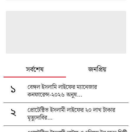
সর্বশেষ
জনপ্রিয়
বেঙ্গল ইসলামি লাইফের ম্যানেজার
১
কনফারেন্স-২০২৬ অনুষ...
প্রোটেক্টিভ ইসলামী লাইফের ২০ লাখ টাকার
২
মৃত্যুদাবির...