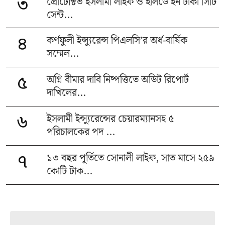
প্রোটেক্টিভ ইসলামী লাইফ ও হলিডে ইন ঢাকা সিটি
৩
সেন্ট...
কর্ণফুলী ইন্স্যুরেন্স পিএলসি’র অর্ধ-বার্ষিক
৪
সম্মেল...
অগ্নি বীমার দাবি নিষ্পত্তিতে অডিট রিপোর্ট
৫
দাখিলের...
ইসলামী ইন্স্যুরেন্সের চেয়ারম্যানসহ ৫
৬
পরিচালকের পদ ...
১৩ বছর পূর্তিতে সোনালী লাইফ, সাত মাসে ২৫৯
৭
কোটি টাক...