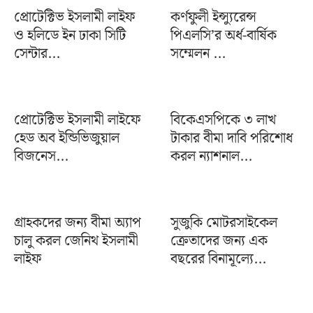
প্রোটেক্টিভ ইসলামী লাইফ
কর্ণফুলী ইন্স্যুরেন্স
ও হলিডে ইন ঢাকা সিটি
পিএলসি’র অর্ধ-বার্ষিক
সেন্টার...
সম্মেলন ...
প্রোটেক্টিভ ইসলামী লাইফে
বিকেএসপিকে ৩ লাখ
হেড অব ইন্ডিভিজুয়াল
টাকার বীমা দাবি পরিশোধ
বিজনেস...
করল ন্যাশনাল...
গ্রাহকদের জন্য বীমা অ্যাপ
সুজুকি মোটরসাইকেল
চালু করল জেনিথ ইসলামী
ক্রেতাদের জন্য এক
লাইফ
বছরের বিনামূল্যে...